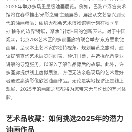
2025年举办多场重量级油画展览。例如，巴黎卢浮宫美术
馆将在春季推出‘光影之舞’主题展览，展出从文艺复兴到现
代的油画精品；纽约大都会艺术博物馆则计划在秋季举
办‘抽象的边界’特展，聚焦当代油画的创新表达。对于中国
观众，北京798艺术区的多家画廊将联合举办‘东方意象’油
画展，呈现本土艺术家的独特视角。规划展览之旅时，建
议提前查询艺术展览时间表，预订门票，并选择配备专业
讲解的导览服务，以深入了解作品背后的故事。此外，许
多画廊提供线上虚拟展览，方便无法亲临现场的艺术爱好
者通过高清影像欣赏油画作品。无论是实地探访还是线上
观展，2025年的画廊之旅都将为您带来无与伦比的艺术体
验。
艺术品收藏：如何挑选2025年的潜力
油画作品