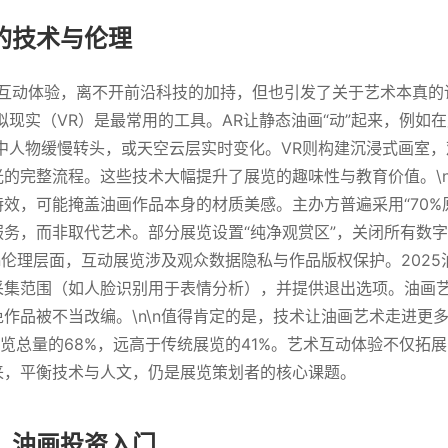
的技术与伦理
术互动体验，离不开前沿科技的加持，但也引发了关于艺术本真的讨
拟现实（VR）是最常用的工具。AR让静态油画“动”起来，例如
中人物缓慢转头，或天空云层实时变化。VR则构建沉浸式画室
的完整流程。这些技术大幅提升了展览的趣味性与教育价值。\n
效，可能掩盖油画作品本身的材质美感。主办方普遍采用“70%原
务，而非取代艺术。部分展览设置“纯净观赏区”，关闭所有数
\n伦理层面，互动展览涉及观众数据隐私与作品版权保护。202
采集范围（如人脸识别用于表情分析），并提供退出选项。油画
作品被不当改编。\n\n值得肯定的是，技术让油画艺术走进更
动展览总量的68%，远高于传统展览的41%。艺术互动体验不仅拓
来，平衡技术与人文，仍是展览策划者的核心课题。
：油画投资入门