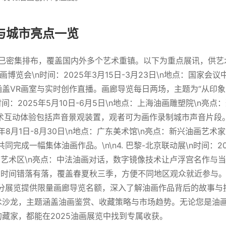
与城市亮点一览
程已密集排布，覆盖国内外多个艺术重镇。以下为重点展讯，供
际油画博览会\n时间：2025年3月15日-3月23日\n地点：国家会
盖VR画室与实时创作直播。画廊导览每日两场，主题为“从印象派到当
间：2025年5月10日-6月5日\n地点：上海油画雕塑院\n亮点
术互动体验包括声音景观装置，观者可为画作录制城市声音片段。\n
5年8月1日-8月30日\n地点：广东美术馆\n亮点：新兴油画艺术
完成一幅集体油画作品。\n\n4. 巴黎-北京联动展\n时间：202
798艺术区\n亮点：中法油画对话，数字镜像技术让卢浮宫名作与
展览时间错落有落，覆盖春夏秋三季，方便不同地区观众就近参与。
分展览提供限量画廊导览名额，深入了解油画作品背后的故事与技法
术沙龙，主题涵盖油画鉴赏、收藏策略与市场趋势。无论您是油
藏家，都能在2025油画展览中找到专属收获。