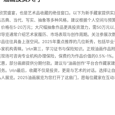
是欣赏盛宴，也是艺术品收藏的绝佳窗口。以下为新手藏家提供实用
盖古典、当代、写实、抽象等多种风格，建议根据个人空间与预
价格在5-20万元；大尺幅抽象作品更具投资潜力，需50万元以上
廊导览通常介绍艺术家履历、市场表现与创作周期。关注参展次
品往往具备上涨空间。2025年重点推荐的几位新秀，包括毕
家机构青睐。\n\n第三，学习证书与保险知识。正规油画作品
现场可咨询专业机构办理保险，保费约为作品价值的0.5%-1%。
惠，部分画廊提供分期付款。建议与“油画创作”平台合作藏家
务。\n\n最后，收藏不仅是投资，更是与艺术的对话。选择让
人展览。2025油画展览为您打开了这扇门，愿每位藏家在互