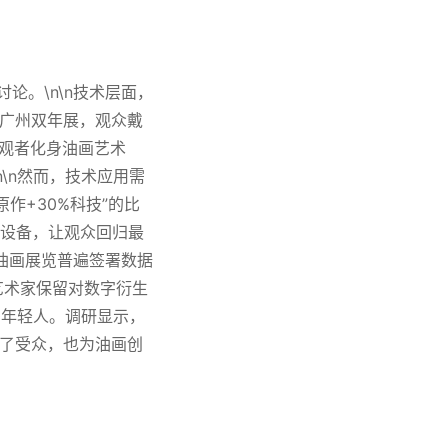
论。\n\n技术层面，
在广州双年展，观众戴
，观者化身油画艺术
\n然而，技术应用需
作+30%科技”的比
字设备，让观众回归最
5油画展览普遍签署数据
艺术家保留对数字衍生
多年轻人。调研显示，
展了受众，也为油画创