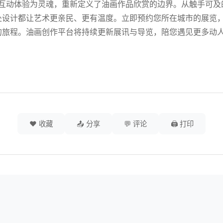
术互动体验为灵魂，重新定义了油画作品欣赏的边界。从触手可
处设计都让艺术更亲民、更有温度。立即预约您所在城市的展览
的旅程。油画创作平台将持续更新展讯与导览，陪您遇见更多动
❤️ 收藏
📤 分享
💬 评论
🖨️ 打印