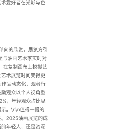
艺术爱好者在光影与色
往单向的欣赏，展览方引
至与油画艺术家实时对
，在复制画布上模拟艺
让艺术展览时间变得更
油画作品动态化，观者行
鼓励观众以个人视角重
2%，年轻观众占比显
。\n\n值得一提的
。2025油画展览的成
画的年轻人，还是资深