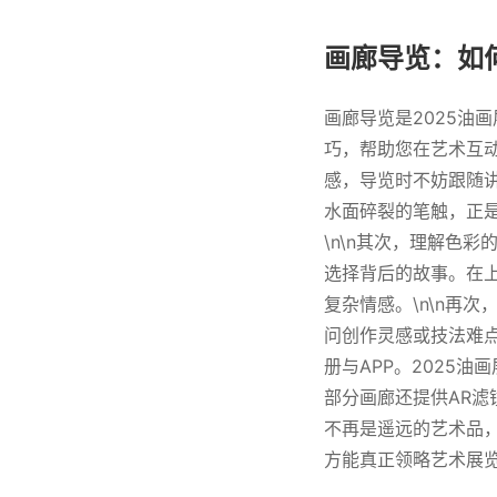
画廊导览：如
画廊导览是2025油
巧，帮助您在艺术互动
感，导览时不妨跟随
水面碎裂的笔触，正是
\n\n其次，理解色
选择背后的故事。在上
复杂情感。\n\n再
问创作灵感或技法难点
册与APP。2025
部分画廊还提供AR滤
不再是遥远的艺术品，
方能真正领略艺术展