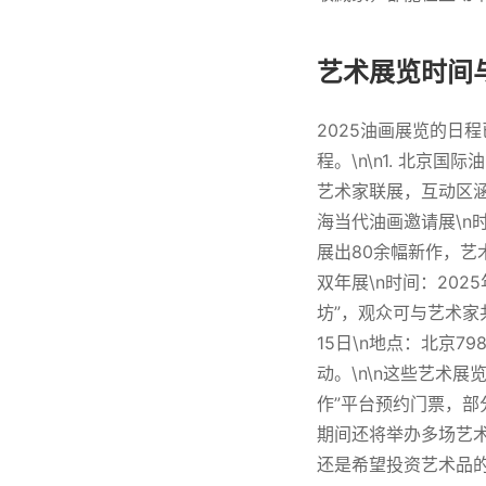
艺术展览时间
2025油画展览的日
程。\n\n1. 北京国
艺术家联展，互动区涵
海当代油画邀请展\n时
展出80余幅新作，艺
双年展\n时间：202
坊”，观众可与艺术家共同
15日\n地点：北京
动。\n\n这些艺术
作”平台预约门票，部
期间还将举办多场艺
还是希望投资艺术品的