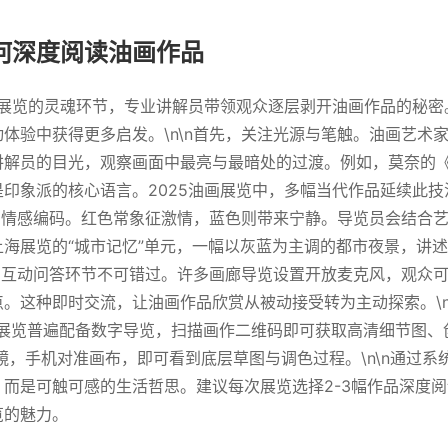
何深度阅读油画作品
画展览的灵魂环节，专业讲解员带领观众逐层剥开油画作品的秘
体验中获得更多启发。\n\n首先，关注光源与笔触。油画艺术
讲解员的目光，观察画面中最亮与最暗处的过渡。例如，莫奈的
印象派的核心语言。2025油画展览中，多幅当代作品延续此
彩的情感编码。红色常象征激情，蓝色则带来宁静。导览员会结合
海展览的“城市记忆”单元，一幅以灰蓝为主调的都市夜景，讲
次，互动问答环节不可错过。许多画廊导览设置开放麦克风，观众
。这种即时交流，让油画作品欣赏从被动接受转为主动探索。\n
油画展览普遍配备数字导览，扫描画作二维码即可获取高清细节图
镜，手机对准画布，即可看到底层草图与调色过程。\n\n通过系
而是可触可感的生活哲思。建议每次展览选择2-3幅作品深度
览的魅力。