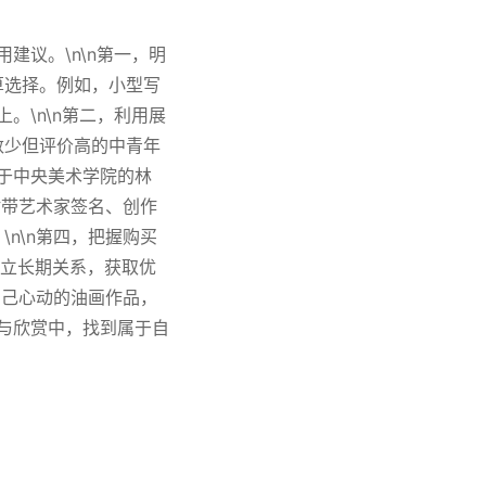
建议。\n\n第一，明
算选择。例如，小型写
。\n\n第二，利用展
数少但评价高的中青年
业于中央美术学院的林
附带艺术家签名、创作
\n\n第四，把握购买
建立长期关系，获取优
自己心动的油画作品，
动与欣赏中，找到属于自