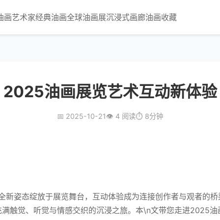
油画艺术家
经典油画
全球油画展
沉浸式画廊
油画收藏
2025油画展览艺术互动新体验
📅 2025-10-21
👁️ 4 阅读
⏱️ 8分钟
以全新姿态绽放于展览舞台，互动体验成为连接创作者与观者的
满触觉、听觉与情感交织的沉浸之旅。本\n文带您走进2025