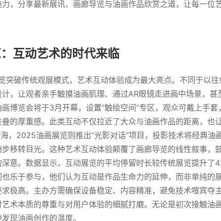
魅力，分享最新展讯、画廊导览与油画作品欣赏之道，让每一位
览：互动艺术的时代来临
展览突破传统观展模式，艺术互动体验成为最大亮点。不同于以
设计，让观者亲手触摸油画肌理、通过AR眼镜走进画中场景，甚
画博览会将于3月开幕，设置“触绘空间”专区，观众可戴上手套
堆叠的厚重感。此类互动不仅拉近了大众与油画作品的距离，也
在上海，2025油画展览则推出“光影对话”项目，投影技术将经典
随步移转目光。这种艺术互动体验颠覆了画廊导览的线性叙事，
的深意。数据显示，互动展览的平均停留时长较传统展览提升了4
也乐于参与，他们认为互动是作品生命力的延伸，而非单纯的展示
求极高。主办方需确保设备稳定、内容精准，避免技术喧宾夺主
对艺术本质的尊重与对用户体验的细腻打磨。无论是初次接触油
中发现油画创作的温度。