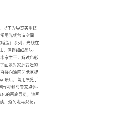
密。以下为导览实用技
家常用光线营造空间
《睡莲》系列，光线在
技法，值得细细品味。
艺术家生平，解读色彩
述了画家对家乡变迁的
可直接向油画艺术家提
\n最后，善用展览手
、创作视频与专家点评。
统化的画廊导览，油画
阅读，避免走马观花，