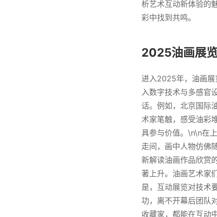
析艺术互动新体验的
彩中找到共鸣。
2025油画展
进入2025年，油画
入数字技术与多感官
话。例如，北京国际油
术家笔触，感受油彩
具参与价值。\n\n
走间，画中人物仿佛
新解读油画作品欣赏
著上升。油画艺术家们
是，互动展览对技术要
功，离不开幕后团队
收藏家，都能在互动