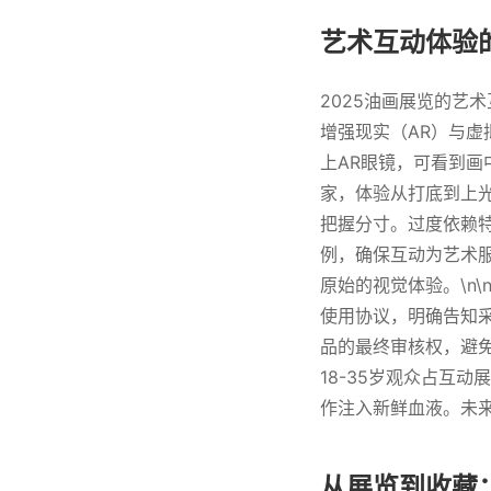
艺术互动体验
2025油画展览的艺
增强现实（AR）与虚
上AR眼镜，可看到画
家，体验从打底到上光
把握分寸。过度依赖特
例，确保互动为艺术服
原始的视觉体验。\n
使用协议，明确告知
品的最终审核权，避免
18-35岁观众占互
作注入新鲜血液。未
从展览到收藏